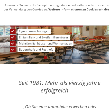
itteln Kauf- und Pachtverträge
Um unsere Webseite für Sie optimal zu gestalten und fortlaufend verbessern
Navig
der Verwendung von Cookies zu.
Weitere Informationen zu Cookies erhalte
anze
Wir vermitteln zum Kauf und zur Miete
Eigentumswohnungen
Büro- und Verwaltungsgebäude
Einfamilien- und Zweifamilienhäuser
Lagerhallen und Produktionsstätten
Mehrfamilienhäuser und Wohnanlagen
Bauernhöfe und Resthöfe
Seit 1981: Mehr als vierzig Jahre
erfolgreich
„Ob Sie eine Immobilie erwerben oder