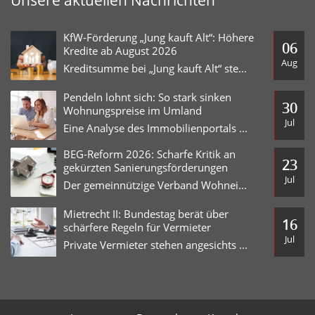
KfW-Förderung „Jung kauft Alt“: Höhere
06
Kredite ab August 2026
Aug
Kreditsumme bei „Jung kauft Alt“ steigt deutlich auf 140.000 Euro
Pendeln lohnt sich: So stark sinken
30
Wohnungspreise im Umland
Jul
Eine Analyse des Immobilienportals immowelt für die 15 größten Städte
BEG-Reform 2026: Scharfe Kritik an
23
gekürzten Sanierungsförderungen
Jul
Der gemeinnützige Verband Wohneigentum übt scharfe Kritik an den zum
Mietrecht II: Bundestag berät über
16
schärfere Regeln für Vermieter
Jul
Private Vermieter stehen angesichts steigender Energie- und Lebenshaltungskosten zunehmend unter