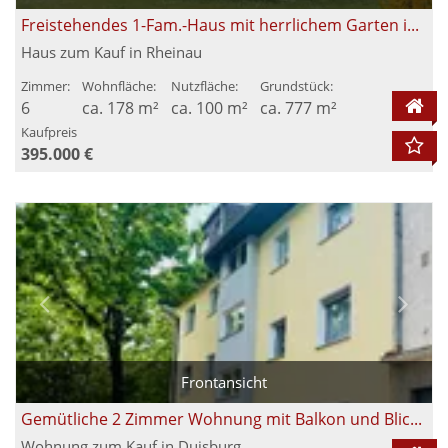
Freistehendes 1-Fam.-Haus mit herrlichem Garten in ruhiger Wohnlage von Rheinau/Honau
Haus zum Kauf in Rheinau
Zimmer:
Wohnfläche:
Nutzfläche:
Grundstück:
6
ca. 178 m²
ca. 100 m²
ca. 777 m²
Kaufpreis
395.000 €
Frontansicht
Gemütliche 2 Zimmer Wohnung mit Balkon und Blick ins Grüne in Duisburg-Laar
Wohnung zum Kauf in Duisburg