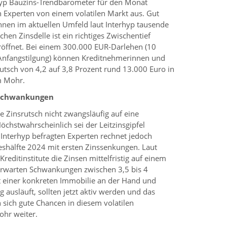
rhyp Bauzins-Trendbarometer für den Monat
 Experten von einem volatilen Markt aus. Gut
nnen im aktuellen Umfeld laut Interhyp tausende
chen Zinsdelle ist ein richtiges Zwischentief
öffnet. Bei einem 300.000 EUR-Darlehen (10
 Anfangstilgung) können Kreditnehmerinnen und
tsch von 4,2 auf 3,8 Prozent rund 13.000 Euro in
m Mohr.
sschwankungen
le Zinsrutsch nicht zwangsläufig auf eine
hstwahrscheinlich sei der Leitzinsgipfel
n Interhyp befragten Experten rechnet jedoch
reshälfte 2024 mit ersten Zinssenkungen. Laut
reditinstitute die Zinsen mittelfristig auf einem
 erwarten Schwankungen zwischen 3,5 bis 4
it einer konkreten Immobilie an der Hand und
ausläuft, sollten jetzt aktiv werden und das
n sich gute Chancen in diesem volatilen
ohr weiter.