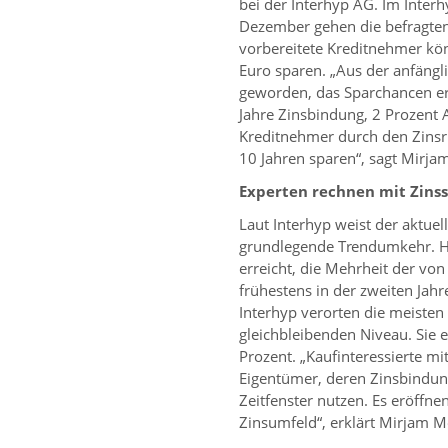
bei der Interhyp AG. Im Inte
Dezember gehen die befragten
vorbereitete Kreditnehmer kö
Euro sparen. „Aus der anfängli
geworden, das Sparchancen er
Jahre Zinsbindung, 2 Prozent
Kreditnehmer durch den Zinsru
10 Jahren sparen“, sagt Mirja
Experten rechnen mit Zin
Laut Interhyp weist der aktuel
grundlegende Trendumkehr. Höc
erreicht, die Mehrheit der vo
frühestens in der zweiten Jah
Interhyp verorten die meisten K
gleichbleibenden Niveau. Sie
Prozent. „Kaufinteressierte m
Eigentümer, deren Zinsbindung 
Zeitfenster nutzen. Es eröffne
Zinsumfeld“, erklärt Mirjam M