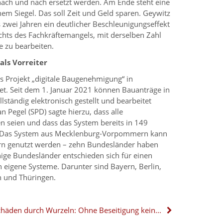
nach und nach ersetzt werden. Am Ende steht eine
m Siegel. Das soll Zeit und Geld sparen. Geywitz
s zwei Jahren ein deutlicher Beschleunigungseffekt
ichts des Fachkräftemangels, mit derselben Zahl
 zu bearbeiten.
ls Vorreiter
s Projekt „digitale Baugenehmigung“ in
t. Seit dem 1. Januar 2021 können Bauanträge in
tändig elektronisch gestellt und bearbeitet
n Pegel (SPD) sagte hierzu, dass alle
 seien und dass das System bereits in 149
 Das System aus Mecklenburg-Vorpommern kann
rn genutzt werden – zehn Bundesländer haben
nige Bundesländer entschieden sich für einen
eigene Systeme. Darunter sind Bayern, Berlin,
 und Thüringen.
Schäden durch Wurzeln: Ohne Beseitigung keine Zahlung