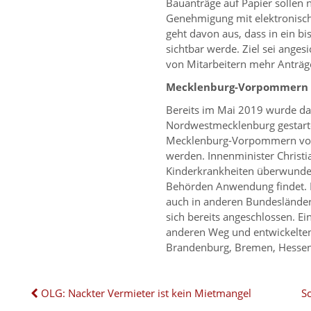
Bauanträge auf Papier sollen 
Genehmigung mit elektronische
geht davon aus, dass in ein bi
sichtbar werde. Ziel sei anges
von Mitarbeitern mehr Anträge
Mecklenburg-Vorpommern a
Bereits im Mai 2019 wurde da
Nordwestmecklenburg gestarte
Mecklenburg-Vorpommern volls
werden. Innenminister Christia
Kinderkrankheiten überwunden
Behörden Anwendung findet.
auch in anderen Bundeslände
sich bereits angeschlossen. Ei
anderen Weg und entwickelten 
Brandenburg, Bremen, Hessen
OLG: Nackter Vermieter ist kein Mietmangel